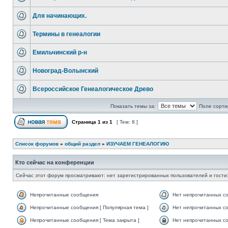
Для начинающих.
Термины в генеалогии
Емильчинский р-н
Новоград-Волынский
Всероссийское Генеалогическое Древо
Показать темы за:
Поле сорти
Страница
1
из
1
[ Тем: 8 ]
Список форумов
»
общий раздел
»
ИЗУЧАЕМ ГЕНЕАЛОГИЮ
Кто сейчас на конференции
Сейчас этот форум просматривают: нет зарегистрированных пользователей и гости:
Непрочитанные сообщения
Нет непрочитанных с
Непрочитанные сообщения [ Популярная тема ]
Нет непрочитанных со
Непрочитанные сообщения [ Тема закрыта ]
Нет непрочитанных со