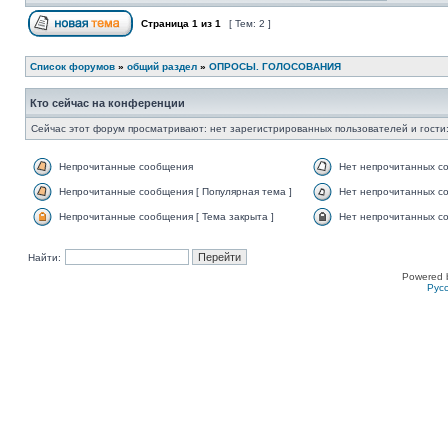
Страница
1
из
1
[ Тем: 2 ]
Список форумов
»
общий раздел
»
ОПРОСЫ. ГОЛОСОВАНИЯ
Кто сейчас на конференции
Сейчас этот форум просматривают: нет зарегистрированных пользователей и гости:
Непрочитанные сообщения
Нет непрочитанных с
Непрочитанные сообщения [ Популярная тема ]
Нет непрочитанных со
Непрочитанные сообщения [ Тема закрыта ]
Нет непрочитанных со
Найти:
Powered 
Рус